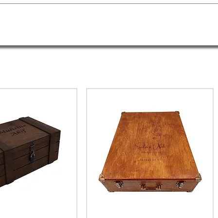
hediyesi ile değerli eşyalar veya
e su bazlı vernik ile çevreye duyarlı
k ve fonksiyonel
tasarımıyla evinizin
u tamamlar. Bahşiş kutusu, kumbara
su olarak kullanabilirsiniz. El yapımı
opsiyonu ile her alan için
benzersiz bir
 ile sevdiklerinize veya iş yerinize özel