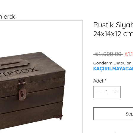
lerde Ücretsiz Kargo!
Rustik Siya
24x14x12 cm
Nor
₺1.
 ₺1.999,00 
Gönderim Detayları
KAÇIRILMAYACAK 
Adet
*
Sep