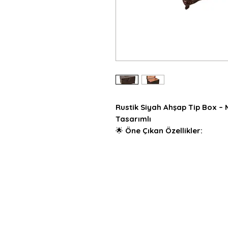
Rustik Siyah Ahşap Tip Box – 
Tasarımlı
🌟
Öne Çıkan Özellikler:
Boyutlar:
24x14x12 cm – derin 
ideal
Malzeme:
%100 doğal kayın a
Renk & Doku:
Rustik siyah su
dokusu korunmuş
Metal Ayaklar:
Hem estetik 
Kişiselleştirme:
İsim veya ku
özel bir tasarım