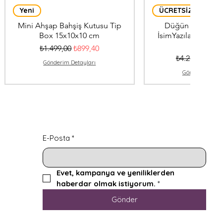
Yeni
ÜCRETSİZ KARGO
Mini Ahşap Bahşiş Kutusu Tip
Düğün Nışan Tak
Box 15x10x10 cm
İsimYazılabilir 40
Kilitli
Normal Fiyat
İndirimli Fiyat
₺1.499,00
₺899,40
Normal Fiyat
İndi
₺4.250,00
₺2.
Gönderim Detayları
Gönderim Deta
E-Posta
*
Evet, kampanya ve yeniliklerden 
haberdar olmak istiyorum.
*
Gönder