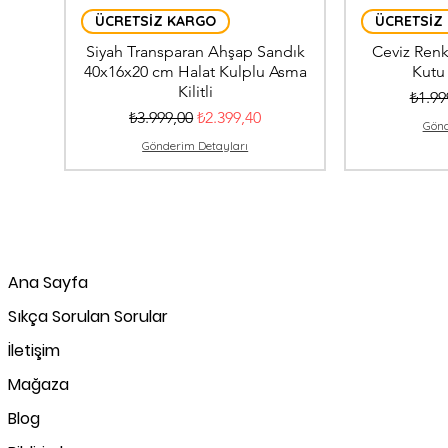
ÜCRETSİZ KARGO
ÜCRETSİZ
Siyah Transparan Ahşap Sandık
Ceviz Renk
40x16x20 cm Halat Kulplu Asma
Kutu
Kilitli
Norma
₺1.99
Normal Fiyat
İndirimli Fiyat
₺3.999,00
₺2.399,40
Gönd
Gönderim Detayları
Ana Sayfa
Sıkça Sorulan Sorular
İletişim
Mağaza
Blog