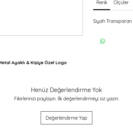
Renk
Ölçüler
Siyah Transparan
Metal Ayaklı & Kişiye Özel Logo
ve kullanışlı, hem ev hem iş yeri için
Henüz Değerlendirme Yok
ğacı, el yapımı ve özenle işlenmiş
Fikirlerinizi paylaşın. İlk değerlendirmeyi siz yazın.
 bazlı vernik ile kaplanmış; doğal ahşap
hem dayanıklı; masada sağlam durur
Değerlendirme Yap
rumsal logo eklenebilir, tamamen size