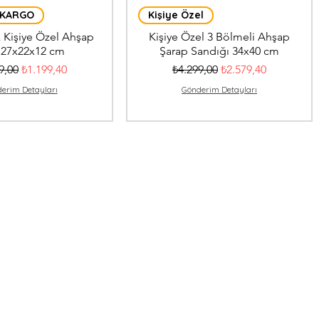
 KARGO
Kişiye Özel
 Kişiye Özel Ahşap
Kişiye Özel 3 Bölmeli Ahşap
 27x22x12 cm
Şarap Sandığı 34x40 cm
l Fiyat
İndirimli Fiyat
Normal Fiyat
İndirimli Fiyat
9,00
₺1.199,40
₺4.299,00
₺2.579,40
erim Detayları
Gönderim Detayları