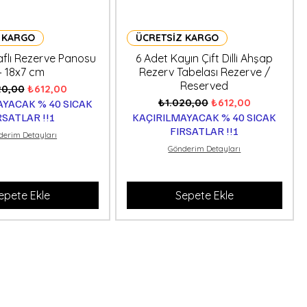
 KARGO
ÜCRETSİZ KARGO
araflı Rezerve Panosu
6 Adet Kayın Çift Dilli Ahşap
– 18x7 cm
Rezerv Tabelası Rezerve /
Reserved
al Fiyat
İndirimli Fiyat
20,00
₺612,00
Normal Fiyat
İndirimli Fiyat
₺1.020,00
₺612,00
AYACAK % 40 SICAK
RSATLAR !!!
KAÇIRILMAYACAK % 40 SICAK
FIRSATLAR !!!
derim Detayları
Gönderim Detayları
epete Ekle
Sepete Ekle