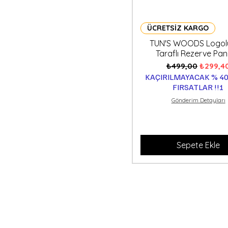
ÜCRETSİZ KARGO
TUN'S WOODS Logolu
Taraflı Rezerve Pa
Normal Fiyat
İndiriml
₺499,00
₺299,4
KAÇIRILMAYACAK % 40
FIRSATLAR !!!
Gönderim Detayları
Sepete Ekle