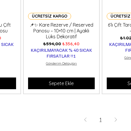
ÜCRETSİZ KARGO
ÜCRETSİZ
 Çift
📌✨ Kare Rezerve / Reserved
6’lı Çift T
nosu
Panosu – 10×10 cm | Ayaklı
Lüks Dekoratif
i Fiyat
Norm
0
₺1.0
Normal Fiyat
İndirimli Fiyat
₺594,00
₺356,40
 SICAK
KAÇIRILM
KAÇIRILMAYACAK % 40 SICAK
FI
FIRSATLAR !!!
Gön
Gönderim Detayları
Sepete Ekle
S
1