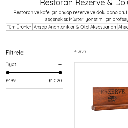
Restoran Rezerve & Dol
Restoran ve kafe için ahşap rezerve ve dolu panoları. L
seçenekler. Müşteri yönetimi için profes
Tüm Ürünler
Ahşap Anahtarlıklar & Otel Aksesuarları
Ahşa
4 ürün
Filtrele:
Fiyat
₺499
₺1.020