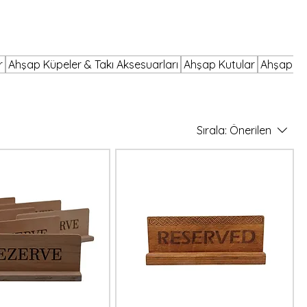
r
Ahşap Küpeler & Takı Aksesuarları
Ahşap Kutular
Ahşap Or
Sırala:
Önerilen