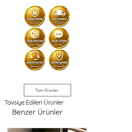
tarih ile tamamen
size özel
çoklu adet siparişler, özel 
tasarlanır
, her baktığınızda güzel
ölçü, özel tasarım ve logo 
anılarınızı hatırlatır 🌸
uygulamalı üretim 
seçenekleri sunulmaktadır.

Adetli üretim ve toptan alım 
talepleriniz için bizimle 
iletişime geçerek özel 
fiyatlandırma ve üretim 
süreci hakkında bilgi 
alabilirsiniz.
Tüm Ürünler
Tavsiye Edilen Ürünler
Benzer Ürünler