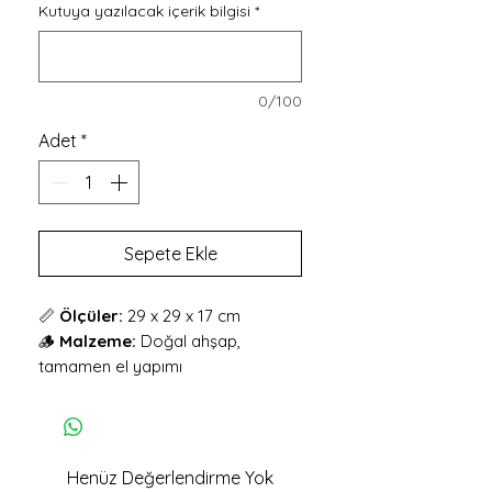
Kutuya yazılacak içerik bilgisi
*
0/100
Adet
*
Sepete Ekle
📏
Ölçüler:
29 x 29 x 17 cm
🪵
Malzeme:
Doğal ahşap,
tamamen el yapımı
🎨
Renk:
Burma açık kahverengi
vernik, doğal ahşap dokusu
korunmuş
✨
Öne Çıkan Özellikler:
Henüz Değerlendirme Yok