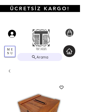
ÜCRETSİZ KARGO!
ME
NU
Arama