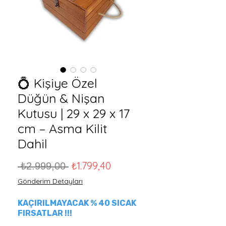
💍 Kişiye Özel
Düğün & Nişan
Kutusu | 29 x 29 x 17
cm – Asma Kilit
Dahil
Normal Fiyat
İndirimli Fiyat
₺1.799,40
 ₺2.999,00 
Gönderim Detayları
KAÇIRILMAYACAK % 40 SICAK
FIRSATLAR !!!