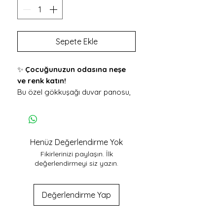
Sepete Ekle
✨
Çocuğunuzun odasına neşe
ve renk katın!
Bu özel gökkuşağı duvar panosu,
çocuğunuzun ismini taşıyarak
odasına hem sıcaklık hem de
kişisel bir dokunuş getiriyor. El
yapımı ahşap detaylar, pastel
Henüz Değerlendirme Yok
tonlarda özenle boyanmış
Fikirlerinizi paylaşın. İlk
gökkuşağı figürü ile buluşuyor. Her
değerlendirmeyi siz yazın.
harf sevgiyle işlenmiş, her renk
hayal gücünü beslemek için
seçilmiştir.
Değerlendirme Yap
🪵
Öne Çıkan Özellikler:
📏
25 x 29 cm
genişlik ve
4 mm