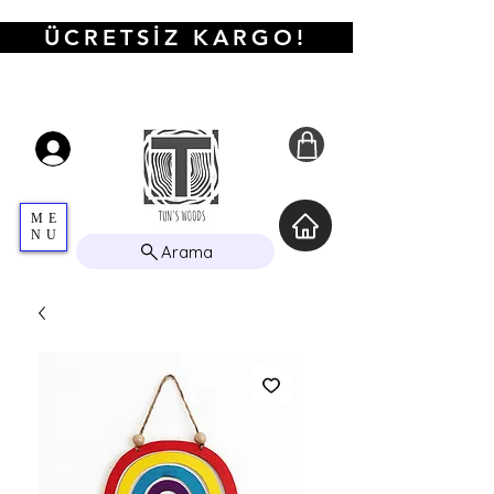
ÜCRETSİZ KARGO!
ME
NU
Arama