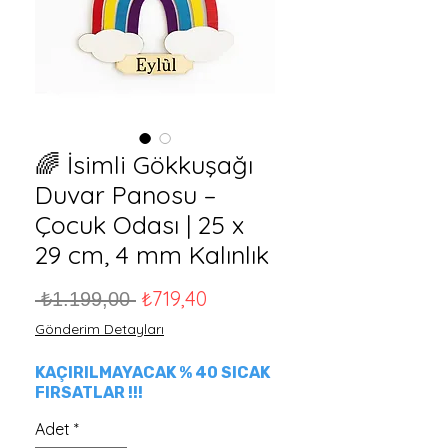
🌈 İsimli Gökkuşağı
Duvar Panosu –
Çocuk Odası | 25 x
29 cm, 4 mm Kalınlık
Normal Fiyat
İndirimli Fiyat
₺719,40
 ₺1.199,00 
Gönderim Detayları
KAÇIRILMAYACAK % 40 SICAK
FIRSATLAR !!!
Adet
*