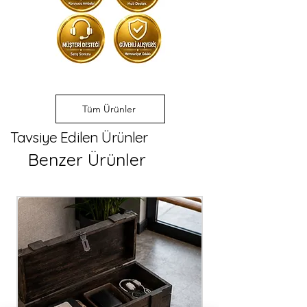
talepleriniz için bizimle 
baktığında kendini değerli
iletişime geçerek özel 
hissedeceği, renkli ve neşeli bir
fiyatlandırma ve üretim 
köşe yaratır.
süreci hakkında bilgi 
alabilirsiniz.
Tüm Ürünler
Tavsiye Edilen Ürünler
Benzer Ürünler