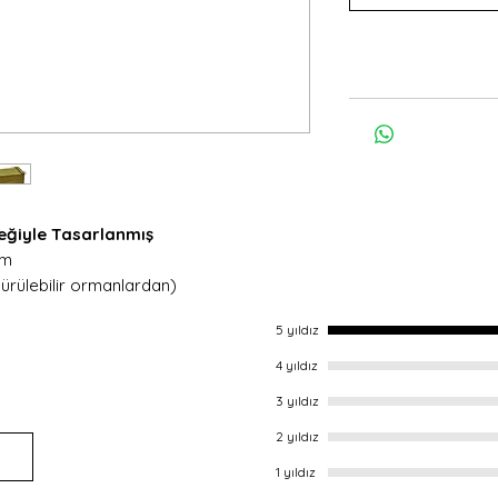
meğiyle Tasarlanmış
cm
rülebilir ormanlardan)
rnik, suya dayanıklı
5 yıldız
i menteşe sistemi
4 yıldız
utu atölyemizde ustalar tarafından tek
3 yıldız
Banyoda veya mutfakta gönül
2 yıldız
1 yıldız
ye sunumunda, banyo organizeri,