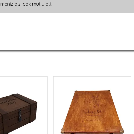
çin bize ulaşabilirsiniz. Hediyeniz bu el
meniz bizi çok mutlu etti.
🎁