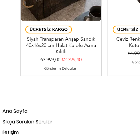
ÜCRETSİZ KARGO
ÜCRETSİZ
Siyah Transparan Ahşap Sandık
Ceviz Renk
40x16x20 cm Halat Kulplu Asma
Kutu
Kilitli
Norma
₺1.99
Normal Fiyat
İndirimli Fiyat
₺3.999,00
₺2.399,40
Gönd
Gönderim Detayları
Ana Sayfa
Sıkça Sorulan Sorular
İletişim