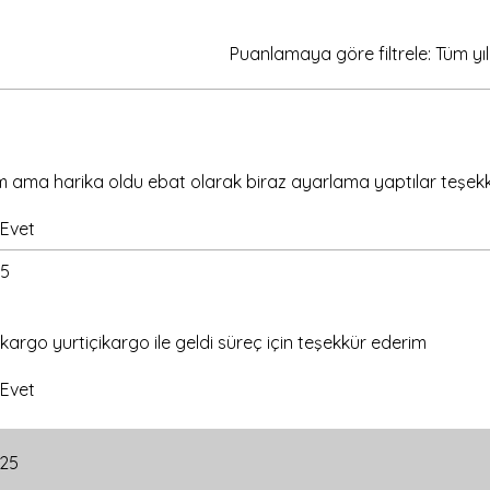
tfakta saklama için ideal
Kokussuz vernik ve doğal ahşap,
Puanlamaya göre filtrele:
Tüm yıl
eri için
hediye kutusu
🎁
e kulak çubuğu için
banyo organizeri
m ama harika oldu ebat olarak biraz ayarlama yaptılar teşek
ksesuarlar için
çalışma masası
Evet
mutfak eşyaları için pratik saklama 🌿
25
ecek malzemelerden uzak tutun
 kargo yurtiçikargo ile geldi süreç için teşekkür ederim
emden koruyun
Evet
zümü değil; hem
hediyenizi zarifçe
ratif ve fonksiyonel bir obje
olarak
025