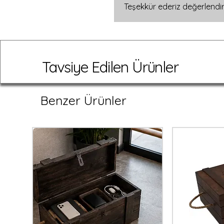
Özel renk veya ölçü talepleriniz i
Teşekkür ederiz değerlendir
yapımı kutuyla unutulmaz olsun! 
Tavsiye Edilen Ürünler
Benzer Ürünler