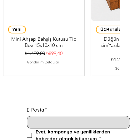
Yeni
ÜCRETSİZ KARGO
Mini Ahşap Bahşiş Kutusu Tip
Düğün Nışan Tak
Box 15x10x10 cm
İsimYazılabilir 40
Kilitli
Normal Fiyat
İndirimli Fiyat
₺1.499,00
₺899,40
Normal Fiyat
İndi
₺4.250,00
₺2.
Gönderim Detayları
Gönderim Deta
E-Posta
*
Evet, kampanya ve yeniliklerden 
haberdar olmak istiyorum.
*