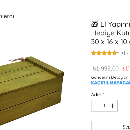
lerde Ücretsiz Kargo!
🎁 El Yapım
Hediye Kutu
30 x 16 x 10
2 değerlendirmeye 
5.0 | 
Nor
₺1.
 ₺1.999,00 
Gönderim Detayları
KAÇIRILMAYACAK 
Adet
*
Sep