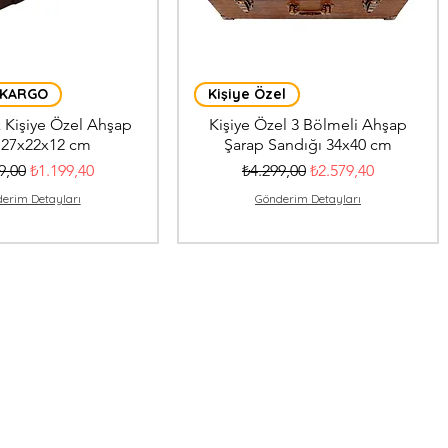
 KARGO
Kişiye Özel
 Kişiye Özel Ahşap
Kişiye Özel 3 Bölmeli Ahşap
 27x22x12 cm
Şarap Sandığı 34x40 cm
l Fiyat
İndirimli Fiyat
Normal Fiyat
İndirimli Fiyat
9,00
₺1.199,40
₺4.299,00
₺2.579,40
erim Detayları
Gönderim Detayları