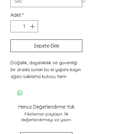
Adet
*
Sepete Ekle
Doğallık, dayanıklılık ve güvenliği
bir arada sunan bu el yapımı kayın
ağacı saklama kutusu, hem
dekoratif hem de fonksiyonel
kullanım için mükemmel bir
seçimdir. 🌿✨
🌳 Doğal & Dayanıklı Kayın
Henüz Değerlendirme Yok
Ağacı
Fikirlerinizi paylaşın. İlk
Tamamen el işçiliğiyle üretilen bu
değerlendirmeyi siz yazın.
kutu, kayın ağacının sert ve uzun
ömürlü yapısıyla yıllarca