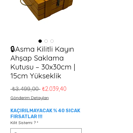
🔒Asma Kilitli Kayın
Ahşap Saklama
Kutusu – 30x30cm |
15cm Yükseklik
Normal Fiyat
İndirimli Fiyat
₺2.039,40
 ₺3.499,00 
Gönderim Detayları
KAÇIRILMAYACAK % 40 SICAK
FIRSATLAR !!!
Kilit Sistemi ?
*