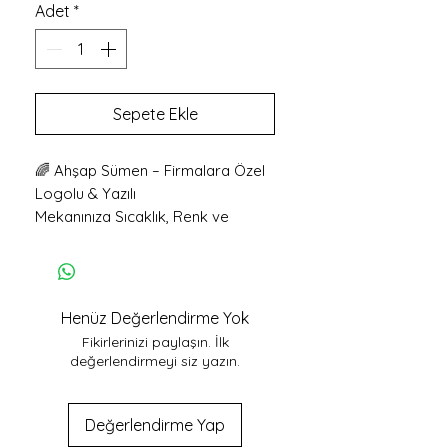
Adet
*
Sepete Ekle
🌈 Ahşap Sümen – Firmalara Özel
Logolu & Yazılı
Mekanınıza Sıcaklık, Renk ve
Kurumsal Zarafet Katın! ✨
Restoran, kafe, butik otel, ofis
veya özel konseptli tüm
işletmeler…
Henüz Değerlendirme Yok
Mekanınıza küçük ama etkisi
Fikirlerinizi paylaşın. İlk
büyük bir dokunuş yapmaya
değerlendirmeyi siz yazın.
hazır olun!
💫
%100
doğal kayın ağacından
üretilen bu özel sümen;
Değerlendirme Yap
🌿 Dayanıklı yapısı