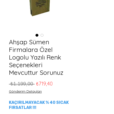
Ahşap Sümen
Firmalara Özel
Logolu Yazılı Renk
Seçenekleri
Mevcuttur Sorunuz
Normal Fiyat
İndirimli Fiyat
₺719,40
 ₺1.199,00 
Gönderim Detayları
KAÇIRILMAYACAK % 40 SICAK
FIRSATLAR !!!