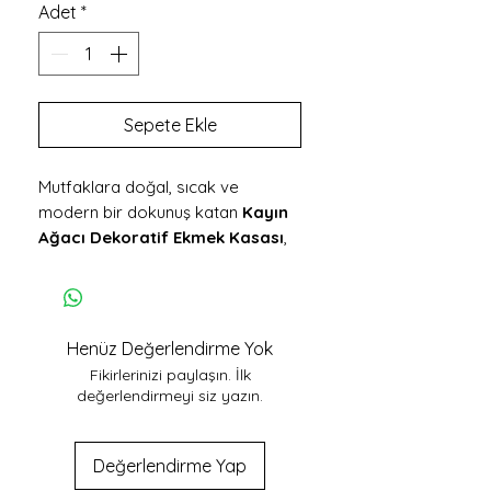
Adet
*
Sepete Ekle
Mutfaklara doğal, sıcak ve
modern bir dokunuş katan
Kayın
Ağacı Dekoratif Ekmek Kasası
,
hem estetik hem de işlevsellik
arayanlar için ideal bir seçimdir.
Suya dayanıklı yapısı ve gıda ile
temasa uygun akrilik vernik
Henüz Değerlendirme Yok
kaplaması sayesinde, hijyen ve
Fikirlerinizi paylaşın. İlk
uzun ömürlü kullanım bir arada
değerlendirmeyi siz yazın.
sunulur.
🔹 Doğal & Sağlam Kayın Ağacı
Dayanıklı kayın ağacından üretilen
Değerlendirme Yap
bu el yapımı kase; nemli