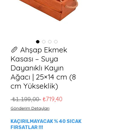
🥖 Ahşap Ekmek
Kasası – Suya
Dayanıklı Kayın
Ağacı | 25×14 cm (8
cm Yükseklik)
Normal Fiyat
İndirimli Fiyat
₺719,40
 ₺1.199,00 
Gönderim Detayları
KAÇIRILMAYACAK % 40 SICAK
FIRSATLAR !!!