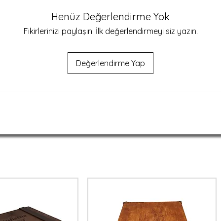
eğerli objeleri saklamak için kullanıma
Henüz Değerlendirme Yok
Fikirlerinizi paylaşın. İlk değerlendirmeyi siz yazın.
leştirilebilir Yazı
Değerlendirme Yap
lanım
ncesi
ilebilir yapısıyla
TUN'S WOODS ahşap
 anlamlı hediyeler arayanlar için