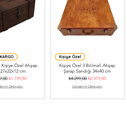
 KARGO
Kişiye Özel
 Kişiye Özel Ahşap
Kişiye Özel 3 Bölmeli Ahşap
 27x22x12 cm
Şarap Sandığı 34x40 cm
l Fiyat
İndirimli Fiyat
Normal Fiyat
İndirimli Fiyat
9,00
₺1.199,40
₺4.299,00
₺2.579,40
erim Detayları
Gönderim Detayları