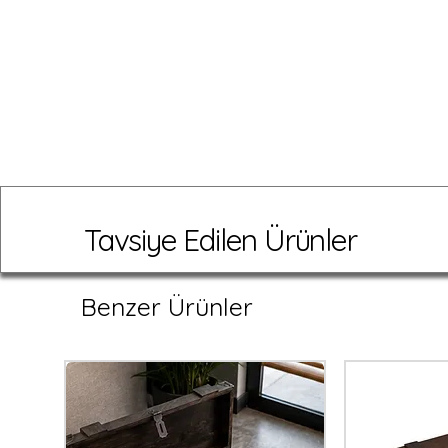
hatıra eşyaları, fotoğraflar ve d
uygundur.
✅ El Yapımı Özel Tasarım
✅ Ceviz Rengi Doğal Ahşap
✅ Kapak Üzeri ve Kapak İçi Kişisel
✅ Dekoratif ve Fonksiyonel Kul
✅ TUN'S WOODS Kalite ve Güve
Doğallığı, zarafeti ve kişiselleştir
anı ve hediye kutusu
, kalıcı ve
mükemmel bir tercihtir.
Tavsiye Edilen Ürünler
Benzer Ürünler