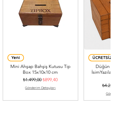
Yeni
ÜCRETSİZ KARGO
Mini Ahşap Bahşiş Kutusu Tip
Düğün Nışan Tak
Box 15x10x10 cm
İsimYazılabilir 40
Kilitli
Normal Fiyat
İndirimli Fiyat
₺1.499,00
₺899,40
Normal Fiyat
İndi
₺4.250,00
₺2.
Gönderim Detayları
Gönderim Deta