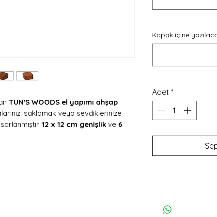
Kapak içine yazılaca
Adet
*
kan
TUN'S WOODS el yapımı ahşap
alarınızı saklamak veya sevdiklerinize
sarlanmıştır.
12 x 12 cm genişlik
ve
6
utu, kaliteli ahşap malzemeden üretilmiş
Sep
tif bir görünüm sunar.
 kısmına
isim, tarih, özel mesaj veya
 özelliği sayesinde doğum günü,
ler günü, babalar günü, nişan, düğün ve
 seçimdir.
nle hazırlanmakta
olup doğal ahşap
rakter taşır. Takı, yüzük, kolye, saat,