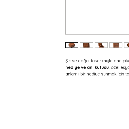
Şık ve doğal tasarımıyla öne çı
hediye ve anı kutusu
, özel eşy
anlamlı bir hediye sunmak için ta
cm yükseklik
ölçülerine sahip k
olup zarif
ceviz rengi
ile dekora
Kutunun kapak üstü ve kapak iç
firma logosu
yazdırılabilir. Bu
yıldönümü, sevgililer günü, anne
kurumsal hediyeler için ideal bir
Her bir ürün
el işçiliği ile öze
dokusu sayesinde benzersiz bir ka