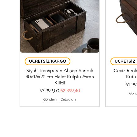
ÜCRETSİZ KARGO
ÜCRETSİZ
Siyah Transparan Ahşap Sandık
Ceviz Renk
40x16x20 cm Halat Kulplu Asma
Kutu
Kilitli
Norma
₺1.99
Normal Fiyat
İndirimli Fiyat
₺3.999,00
₺2.399,40
Gönd
Gönderim Detayları