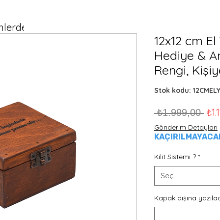
lerde Ücretsiz Kargo!
12x12 cm El
Hediye & An
Rengi, Kişi
Stok kodu: 12CMEL
Nor
₺1.
 ₺1.999,00 
Gönderim Detayları
KAÇIRILMAYACAK 
Kilit Sistemi ?
*
Seç
Kapak dışına yazılac