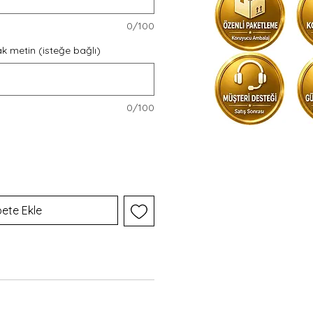
geçerek özel fiyatland
üretim süreci hakkında 
0/100
alabilirsiniz.
k metin (isteğe bağlı)
0/100
ete Ekle