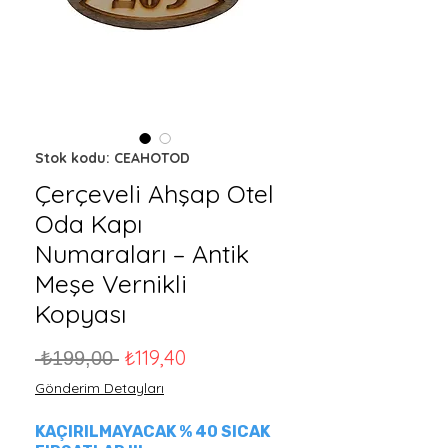
Stok kodu: CEAHOTOD
Çerçeveli Ahşap Otel
Oda Kapı
Numaraları – Antik
Meşe Vernikli
Kopyası
Normal Fiyat
İndirimli Fiyat
₺119,40
 ₺199,00 
Gönderim Detayları
KAÇIRILMAYACAK % 40 SICAK