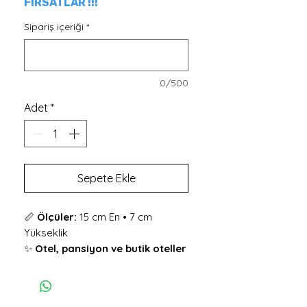
FIRSATLAR !!!
Sipariş içeriği
*
0/500
Adet
*
Sepete Ekle
📏
Ölçüler:
15 cm En • 7 cm
Yükseklik
✨
Otel, pansiyon ve butik oteller
için özel olarak tasarlanmış
,
antik meşe vernikli doğal ahşaptan
üretilen kapı numaraları ile