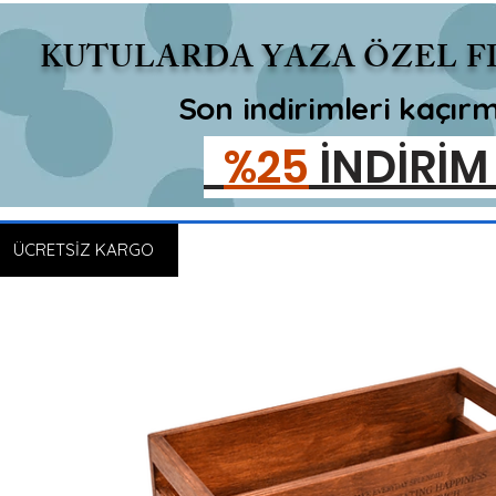
KUTULARDA YAZA ÖZEL F
Son indirimleri kaçır
%25
İNDİRİ
ÜCRETSİZ KARGO