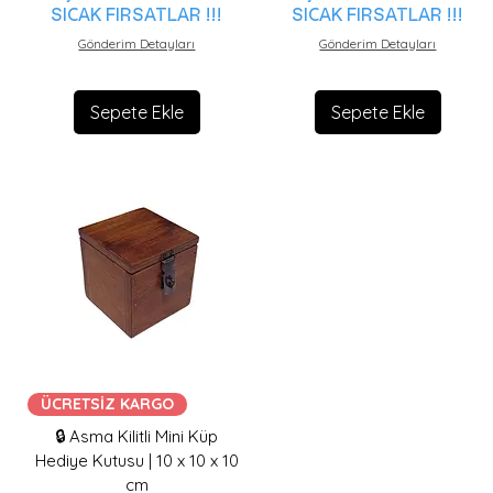
SICAK FIRSATLAR !!!
SICAK FIRSATLAR !!!
Gönderim Detayları
Gönderim Detayları
Sepete Ekle
Sepete Ekle
ÜCRETSİZ KARGO
🔒 Asma Kilitli Mini Küp
Hediye Kutusu | 10 x 10 x 10
cm