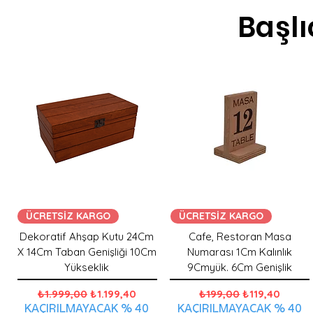
Başlı
ÜCRETSİZ KARGO
ÜCRETSİZ KARGO
Dekoratif Ahşap Kutu 24Cm
Cafe, Restoran Masa
X 14Cm Taban Genişliği 10Cm
Numarası 1Cm Kalınlık
Yükseklik
9Cmyük. 6Cm Genişlik
Normal Fiyat
İndirimli Fiyat
Normal Fiyat
İndirimli Fiyat
₺1.999,00
₺1.199,40
₺199,00
₺119,40
KAÇIRILMAYACAK % 40
KAÇIRILMAYACAK % 40