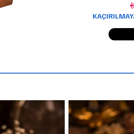
₺
KAÇIRILMAYA