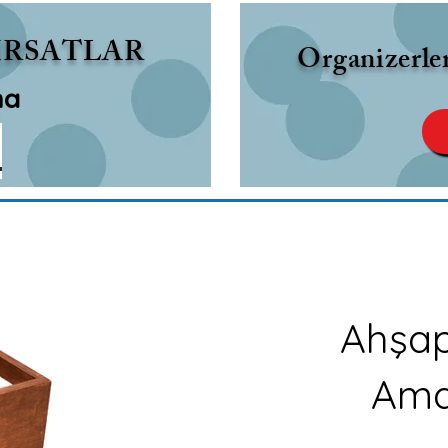
IRSATLAR
Organizerler
ma
M
Ahşap
Amaç