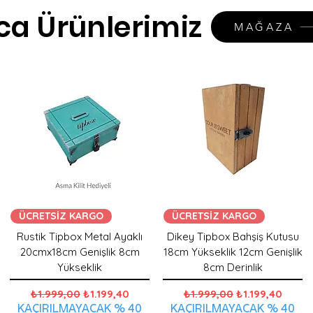
ca Ürünlerimiz
MAĞAZA
ÜCRETSİZ KARGO
ÜCRETSİZ KARGO
Rustik Tipbox Metal Ayaklı
Dikey Tipbox Bahşiş Kutusu
20cmx18cm Genişlik 8cm
18cm Yükseklik 12cm Genişlik
Yükseklik
8cm Derinlik
Normal Fiyat
İndirimli Fiyat
Normal Fiyat
İndirimli Fiyat
₺1.999,00
₺1.199,40
₺1.999,00
₺1.199,40
KAÇIRILMAYACAK % 40
KAÇIRILMAYACAK % 40