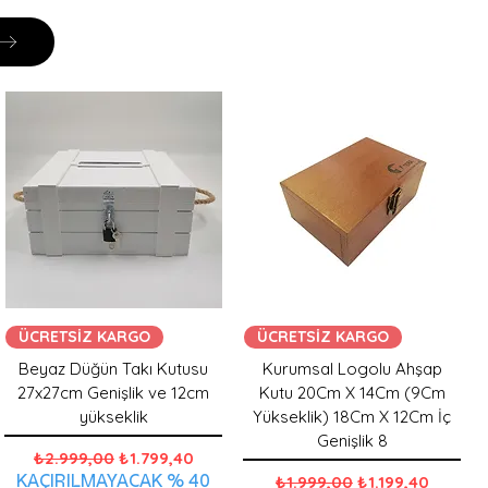
ÜCRETSİZ KARGO
ÜCRETSİZ KARGO
Beyaz Düğün Takı Kutusu
Kurumsal Logolu Ahşap
27x27cm Genişlik ve 12cm
Kutu 20Cm X 14Cm (9Cm
yükseklik
Yükseklik) 18Cm X 12Cm İç
Genişlik 8
Normal Fiyat
İndirimli Fiyat
₺2.999,00
₺1.799,40
KAÇIRILMAYACAK % 40
Normal Fiyat
İndirimli Fiyat
₺1.999,00
₺1.199,40